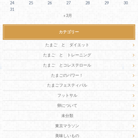
24
25
26
27
28
29
30
31
« 3月
カテゴリー
たまご と ダイエット
たまご と トレーニング
たまご とコレステロール
たまごのパワー！
たまごフェスティバル
フットサル
卵について
未分類
東京マラソン
美味しいもの