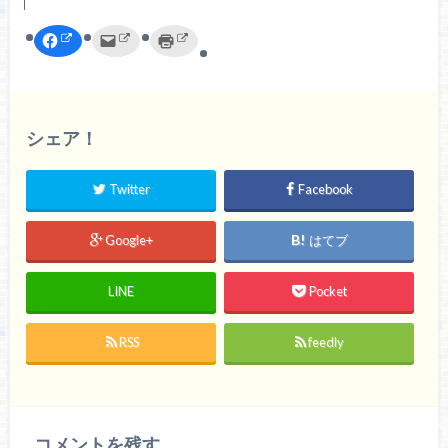
F
ク
ク
a
リ
リ
c
ッ
ッ
e
ク
ク
b
し
し
o
て
て
o
友
印
k
達
刷
で
へ
(
シェア！
共
メ
新
有
ー
し
す
ル
い
る
で
ウ
Twitter
Facebook
に
送
ィ
は
信
ン
ク
(
ド
リ
新
ウ
Google+
はてブ
ッ
し
で
ク
い
開
し
ウ
き
て
ィ
ま
く
ン
す
LINE
Pocket
だ
ド
)
さ
ウ
い
で
(
開
RSS
feedly
新
き
し
ま
い
す
ウ
)
ィ
ン
ド
ウ
コメントを残す
で