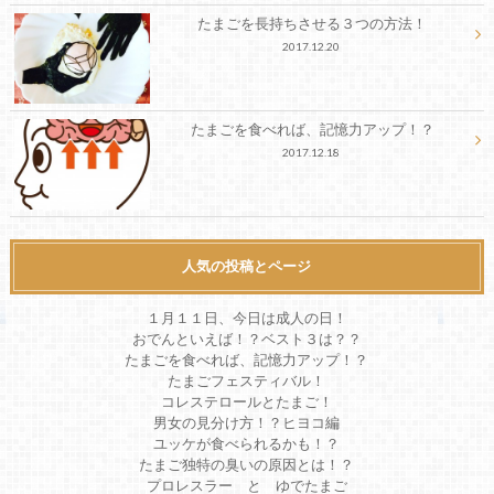
たまごを長持ちさせる３つの方法！
2017.12.20
たまごを食べれば、記憶力アップ！？
2017.12.18
人気の投稿とページ
１月１１日、今日は成人の日！
おでんといえば！？ベスト３は？？
たまごを食べれば、記憶力アップ！？
たまごフェスティバル！
コレステロールとたまご！
男女の見分け方！？ヒヨコ編
ユッケが食べられるかも！？
たまご独特の臭いの原因とは！？
プロレスラー と ゆでたまご