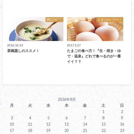
卵について
たまごのパワー！
2016.10.14
2017.2.27
茶碗蒸しのススメ！
たまごの食べ方！『生・焼き・ゆ
で・温泉』どれで食べるのが一番
イイ？？
2026年8月
月
火
水
木
金
土
日
1
2
3
4
5
6
7
8
9
10
11
12
13
14
15
16
17
18
19
20
21
22
23