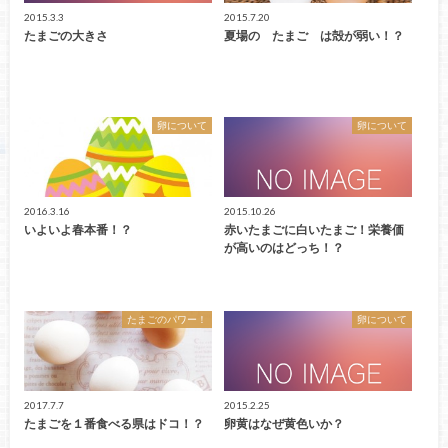
2015.3.3
2015.7.20
たまごの大きさ
夏場の たまご は殻が弱い！？
卵について
卵について
2016.3.16
2015.10.26
いよいよ春本番！？
赤いたまごに白いたまご！栄養価
が高いのはどっち！？
たまごのパワー！
卵について
2017.7.7
2015.2.25
たまごを１番食べる県はドコ！？
卵黄はなぜ黄色いか？