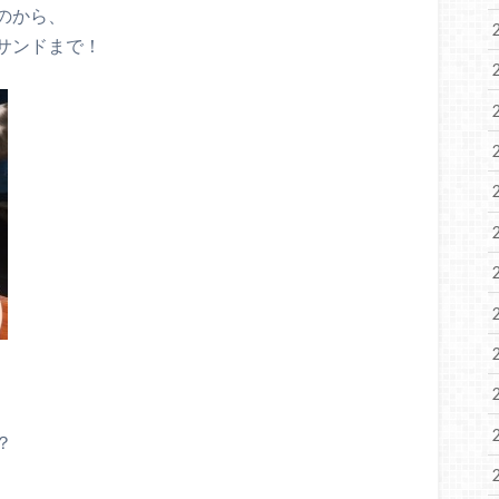
のから、
サンドまで！
？