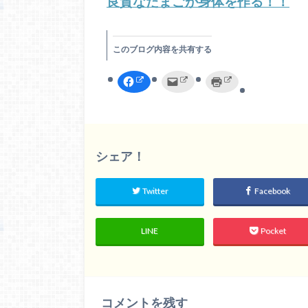
良質なたまごが身体を作る！！
このブログ内容を共有する
F
ク
ク
a
リ
リ
c
ッ
ッ
e
ク
ク
b
し
し
o
て
て
o
友
印
k
達
刷
で
へ
(
共
メ
新
シェア！
有
ー
し
す
ル
い
る
で
ウ
に
送
ィ
Twitter
Facebook
は
信
ン
ク
(
ド
リ
新
ウ
ッ
し
で
ク
い
開
LINE
Pocket
し
ウ
き
て
ィ
ま
く
ン
す
だ
ド
)
さ
ウ
い
で
(
開
新
き
コメントを残す
し
ま