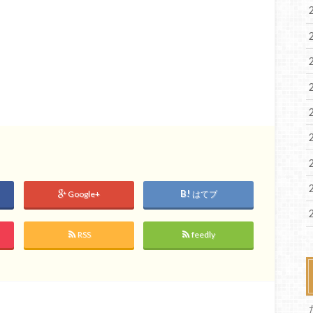
Google+
はてブ
RSS
feedly