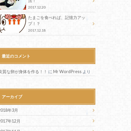
法！
2017.12.20
たまごを食べれば、記憶力アッ
プ！？
2017.12.18
最近のコメント
良質な卵が身体を作る！！
に
Mr WordPress
より
アーカイブ
2018年3月
2017年12月