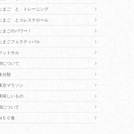
たまご と トレーニング
たまご とコレステロール
たまごのパワー！
たまごフェスティバル
フットサル
卵について
未分類
東京マラソン
美味しいもの
鶏について
ＭＥＣ食