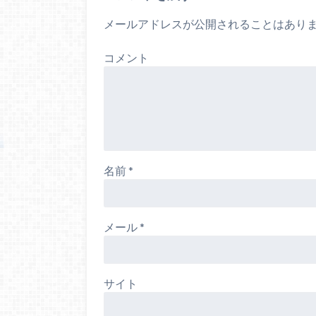
い
す
ウ
)
ィ
メールアドレスが公開されることはあり
ン
ド
ウ
で
コメント
開
き
ま
す
)
名前
*
メール
*
サイト