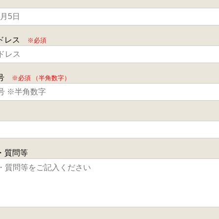
ドレス
※必須
号
※必須 （半角数字）
・質問等