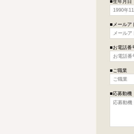
■生年月日
■メールア
■お電話番
■ご職業
■応募動機