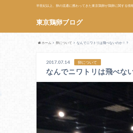
半世紀以上、卵の流通に携わってきた東京鶏卵が鶏卵に関する情
東京鶏卵ブログ
ホーム
卵について
なんでニワトリは飛べないのか！？
2017.07.14
卵について
なんでニワトリは飛べな