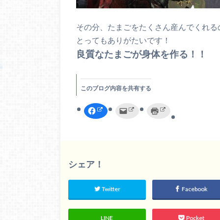
その分、たまごをたくさん産んでくれる
とってもありがたいです！
良質なたまごが身体を作る！！
このブログ内容を共有する
F
ク
ク
a
リ
リ
c
ッ
ッ
e
ク
ク
b
し
し
o
て
て
o
友
印
k
達
刷
で
へ
(
共
メ
新
シェア！
有
ー
し
す
ル
い
る
で
ウ
に
送
ィ
Twitter
Facebook
は
信
ン
ク
(
ド
リ
新
ウ
ッ
し
で
ク
い
開
LINE
Pocket