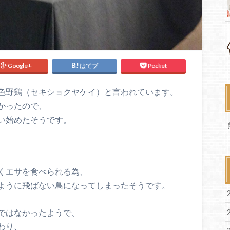
Google+
はてブ
Pocket
色野鶏（セキショクヤケイ）と言われています。
かったので、
い始めたそうです。
くエサを食べられる為、
ように飛ばない鳥になってしまったそうです。
ではなかったようで、
わり、