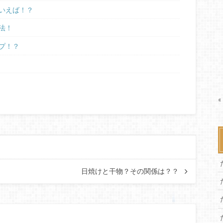
いえば！？
法！
プ！？
«
日焼けと干物？その関係は？？