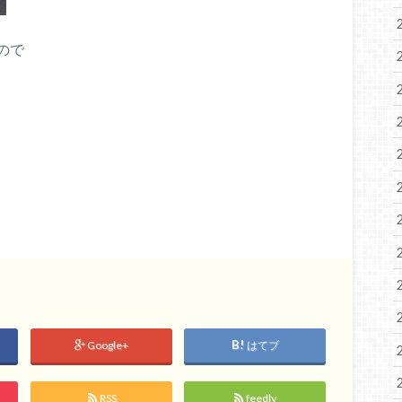
ので
Google+
はてブ
RSS
feedly