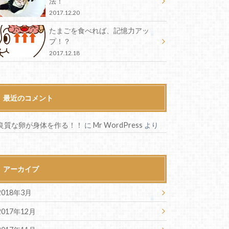
法！
2017.12.20
たまごを食べれば、記憶力アッ
プ！？
2017.12.18
最近のコメント
良質な卵が身体を作る！！
に
Mr WordPress
より
アーカイブ
2018年3月
2017年12月