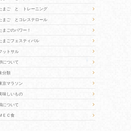
たまご と トレーニング
たまご とコレステロール
たまごのパワー！
たまごフェスティバル
フットサル
卵について
未分類
東京マラソン
美味しいもの
鶏について
ＭＥＣ食