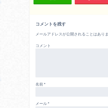
し
ウ
き
て
ィ
ま
く
ン
す
だ
ド
)
さ
ウ
い
で
(
開
新
き
コメントを残す
し
ま
い
す
ウ
)
ィ
メールアドレスが公開されることはあり
ン
ド
ウ
で
コメント
開
き
ま
す
)
名前
*
メール
*