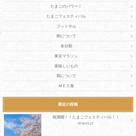
たまごのパワー！
たまごフェスティバル
フットサル
卵について
未分類
東京マラソン
美味しいもの
鶏について
ＭＥＣ食
最近の投稿
桜満開！！たまごフェスティバル！！
2018.03.27