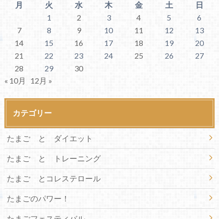
月
火
水
木
金
土
日
1
2
3
4
5
6
7
8
9
10
11
12
13
14
15
16
17
18
19
20
21
22
23
24
25
26
27
28
29
30
« 10月
12月 »
カテゴリー
たまご と ダイエット
たまご と トレーニング
たまご とコレステロール
たまごのパワー！
たまごフェスティバル