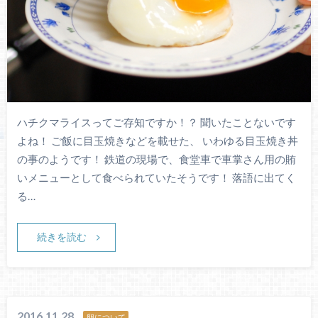
ハチクマライスってご存知ですか！？ 聞いたことないです
よね！ ご飯に目玉焼きなどを載せた、 いわゆる目玉焼き丼
の事のようです！ 鉄道の現場で、食堂車で車掌さん用の賄
いメニューとして食べられていたそうです！ 落語に出てく
る…
続きを読む
2016.11.28
卵について