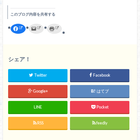
このブログ内容を共有する
F
ク
ク
a
リ
リ
c
ッ
ッ
e
ク
ク
b
し
し
o
て
て
o
友
印
k
達
刷
で
へ
(
シェア！
共
メ
新
有
ー
し
す
ル
い
る
で
ウ
Twitter
Facebook
に
送
ィ
は
信
ン
ク
(
ド
リ
新
ウ
Google+
はてブ
ッ
し
で
ク
い
開
し
ウ
き
て
ィ
ま
く
ン
す
LINE
Pocket
だ
ド
)
さ
ウ
い
で
(
開
RSS
feedly
新
き
し
ま
い
す
ウ
)