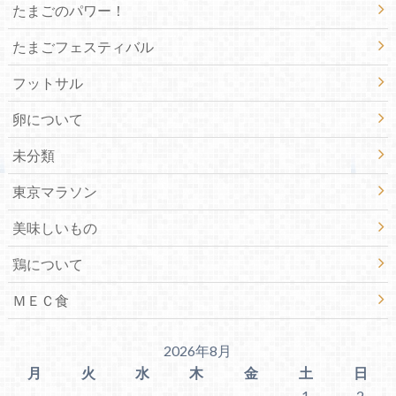
たまごのパワー！
たまごフェスティバル
フットサル
卵について
未分類
東京マラソン
美味しいもの
鶏について
ＭＥＣ食
2026年8月
月
火
水
木
金
土
日
1
2