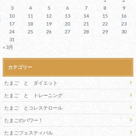
3
4
5
6
7
8
9
10
11
12
13
14
15
16
17
18
19
20
21
22
23
24
25
26
27
28
29
30
31
« 3月
カテゴリー
たまご と ダイエット
たまご と トレーニング
たまご とコレステロール
たまごのパワー！
たまごフェスティバル