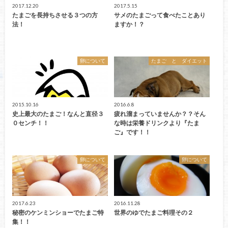
2017.12.20
2017.5.15
たまごを長持ちさせる３つの方
サメのたまごって食べたことあり
法！
ますか！？
卵について
たまご と ダイエット
2015.10.16
2016.6.8
史上最大のたまご！なんと直径３
疲れ溜まっていませんか？？そん
０センチ！！
な時は栄養ドリンクより『たま
ご』です！！
卵について
卵について
2017.6.23
2016.11.28
秘密のケンミンショーでたまご特
世界のゆでたまご料理その２
集！！