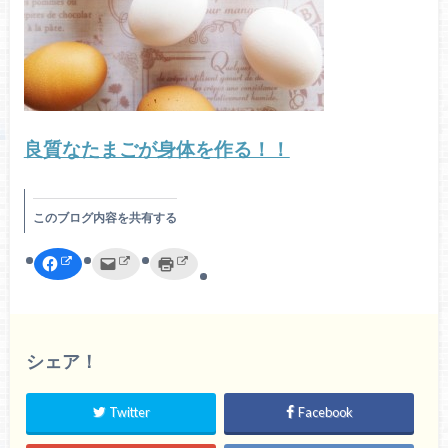
良質なたまごが身体を作る！！
このブログ内容を共有する
F
ク
ク
a
リ
リ
c
ッ
ッ
e
ク
ク
b
し
し
o
て
て
o
友
印
k
達
刷
で
へ
(
シェア！
共
メ
新
有
ー
し
す
ル
い
る
で
ウ
Twitter
Facebook
に
送
ィ
は
信
ン
ク
(
ド