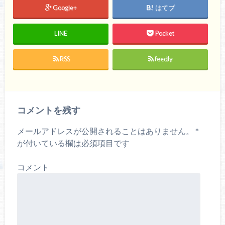
リ
新
ウ
Google+
はてブ
ッ
し
で
ク
い
開
し
ウ
き
て
ィ
ま
く
ン
す
LINE
Pocket
だ
ド
)
さ
ウ
い
で
(
開
RSS
feedly
新
き
し
ま
い
す
ウ
)
ィ
ン
ド
ウ
コメントを残す
で
開
き
ま
メールアドレスが公開されることはありません。
*
す
)
が付いている欄は必須項目です
コメント