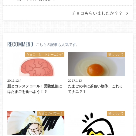
チョコもらいましたか？？
RECOMMEND
こちらの記事も人気です。
たまご と トレーニング
卵について
2015.12.4
2017.1.13
脳とコレステロール！受験勉強に
たまごの中に茶色い物体、これっ
はたまごを食べよう！？
てナニ？？
たまごのパワー！
卵について