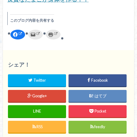
このブログ内容を共有する
F
ク
ク
a
リ
リ
c
ッ
ッ
e
ク
ク
b
し
し
o
て
て
o
友
印
k
達
刷
で
へ
(
シェア！
共
メ
新
有
ー
し
す
ル
い
る
で
ウ
Twitter
Facebook
に
送
ィ
は
信
ン
ク
(
ド
リ
新
ウ
Google+
はてブ
ッ
し
で
ク
い
開
し
ウ
き
て
ィ
ま
く
ン
す
LINE
Pocket
だ
ド
)
さ
ウ
い
で
(
開
RSS
feedly
新
き
し
ま
い
す