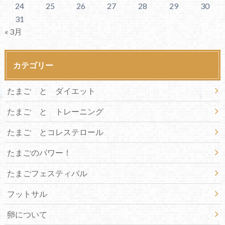
24
25
26
27
28
29
30
31
« 3月
カテゴリー
たまご と ダイエット
たまご と トレーニング
たまご とコレステロール
たまごのパワー！
たまごフェスティバル
フットサル
卵について