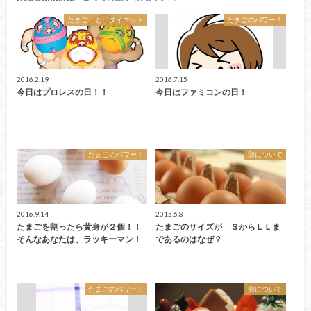
たまご と ダイエット
たまごのパワー！
2016.2.19
2016.7.15
今日はプロレスの日！！
今日はファミコンの日！
たまごのパワー！
卵について
2016.9.14
2015.6.8
たまごを割ったら黄身が２個！！
たまごのサイズが ＳからＬＬま
そんなあなたは、ラッキーマン！
であるのはなぜ？
たまごのパワー！
卵について